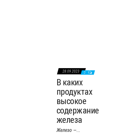
0
Зимняя Прага
Волшебная Прага – город замков и дворцов,
великолепна в любое...
28.09.2023
0
В каких
продуктах
высокое
содержание
железа
Железо —...