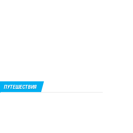
ПУТЕШЕСТВИЯ
0
Голубой грот
Солнечный свет проникает в затопленную
морем пещеру сквозь единственное отверстие...