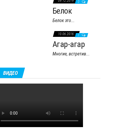
09.12.2019
0
Белок
Белок это...
10.06.2016
1
Агар-агар
Многие, встретив...
ВИДЕО