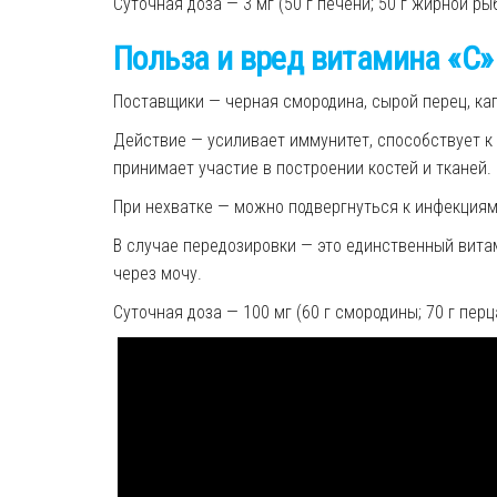
Суточная доза — 3 мг (50 г печени; 50 г жирной ры
Польза и вред
витамина «С»
Поставщики — черная смородина, сырой перец, кап
Действие — усиливает иммунитет, способствует к
принимает участие в построении костей и тканей.
При нехватке —
можно подвергнуться к инфекция
В случае передозировки — это единственный вита
через мочу.
Суточная доза — 100 мг (60 г смородины; 70 г перц