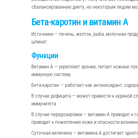
сбалансированную диету,
но
некоторым людям мож
Бета-каротин и витамин A
Источники — печень, желток, рыба, молочная прод
шпинат.
Функции
Витамин A — укрепляет зрение, питает кожные по
иммунную систему.
Бета-каротин — работает как антиоксидант, содер
В случае дефицита —
может привести к
кури
ной
сл
иммунитета.
В случае передозировки — витамин A приводит к г
приводит к пожелтению кожи и опасности возникно
Суточная величина — витамина A достигает одного 