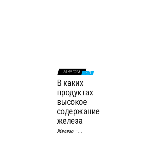
0
Зимняя Прага
Волшебная Прага – город замков и дворцов,
великолепна в любое...
28.09.2023
0
В каких
продуктах
высокое
содержание
железа
Железо —...