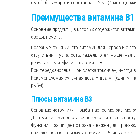
сыр
а
); бета-каротин составляет 2 мг (4 мг содерж
Преимущества витамин
а
B1
Основные продукты, в которых содержится витамин
овощи, печень.
Полезные ф
ункции: это витамин
для
нервов и с ег
отсутствии — усталость, кашель, отек, мышечная 
результатом дефицита
витамина
B1
.
При передозировке — он слегка токсичен, иногда 
Рекомендуемая суточная доза — два мг (один мг на 
рыбы).
Плюсы витамина B
3
Основные и
сточники — рыба, парное молоко, моло
Данный витамин достаточно
чувствителен к свету
Функции — защищает от рака и важен для произво
приводит к алкоголизму и анемии.
Побочных эффек