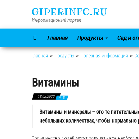
GIPERINFO.RU
Информационый портал
Главная
Продукты
Сад и о
Главная
➢
Продукты
➢
Полезная информация
➢
Со
Витамины
18.02.2020
0
Витамины и минералы – это те питательны
небольших количествах, чтобы нормально 
Большинство людей
могут
получать все необходи