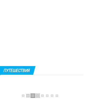
ПУТЕШЕСТВИЯ
0
Голубой грот
Солнечный свет проникает в затопленную
морем пещеру сквозь единственное
отверстие...