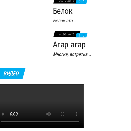
09.12.2019
0
Белок
Белок это...
10.06.2016
1
Агар-агар
Многие, встретив...
ВИДЕО