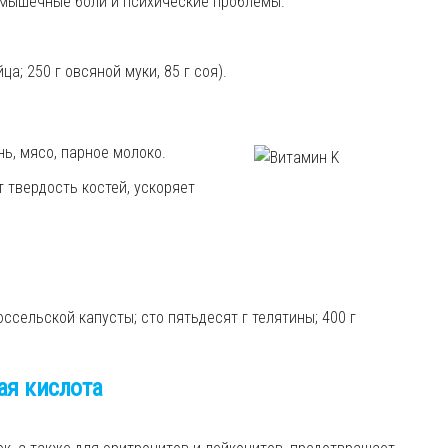
, мышечные боли и психические проблемы.
ца; 250 г овсяной муки, 85 г соя).
нь, мясо, парное молоко.
 твердость костей, ускоряет
юссельской капусты; сто пятьдесят г телятины; 400 г
ая кислота