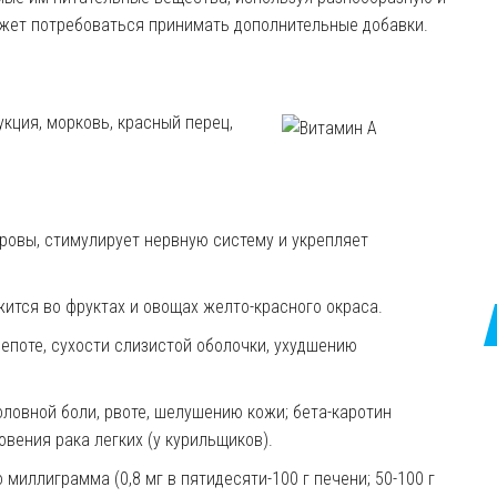
ет потребоваться принимать дополнительные добавки.
укция, морковь, красный перец,
кровы, стимулирует нервную систему и укрепляет
жится во фруктах и овощах желто-красного окраса.
епот
е
, сухост
и
слизистой оболочки,
ухудшению
оловной боли, рвоте, шелушению кожи; бета-каротин
вения рака легких (у курильщиков).
миллиграмма (0,8 мг в пятидесяти-100 г печени; 50-100 г