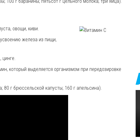
бы; 100 г баранины; пятьсот г цельного молока; три яйца).
уста, овощи, киви.
 усвоению железа из пищи,
м
, цинге.
мин, который выделяется организмом при передозировке
а; 80 г брюссельской капусты; 160 г апельсина).