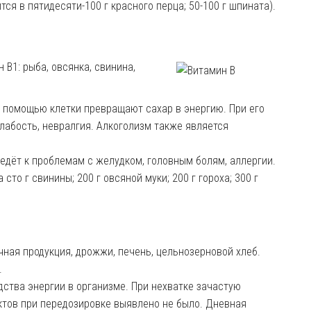
ится в пятидесяти-100 г красного перца; 50-100 г шпината).
 B1:
рыба, овсянка, свинина,
о помощью клетки превращают сахар в энергию. При его
слабость, невралгия. Алкоголизм
также
является
ведёт к проблемам с желудком, головным болям, аллергии.
сто г свинины; 200 г овсяной муки; 200 г гороха; 300 г
чная продукция, дрожжи, печень, цельнозерновой хлеб.
.
дства энергии в организме. При нехватке
зачастую
тов при передозировке выявлено не было
. Дневная