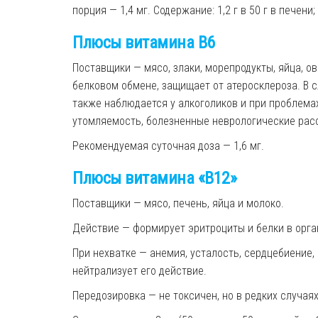
порция — 1,4 мг.
Содержание:
1,2 г в
50
г
в
печени; 
Плюсы витамина B6
Поставщики — мясо, злаки, морепродукты, яйца, о
белковом обмене, защищает от атеросклероза. В с
также наблюдается у алкоголиков и при проблема
утомляемость, болезненные неврологические рас
Рекомендуемая с
уточная доза — 1,6 мг.
Плюсы
витамина
«B12»
Поставщики — мясо, печень, яйца и молоко.
Действие — формирует эритроциты и белки в орг
При нехватке — анемия, усталость, сердцебиение
нейтрализует его действие.
Передозировка — не токсичен, но в редких случа