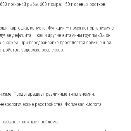
600 г жирной рыбы; 600 г сыра; 150 г соевых ростк
ов
.
вощи, картошка, капуста. Функции — помогает
организму
в
лучае дефицита — как и другие витамины группы «В», он
х с кожей. При передозировке
проявляется
повышенная
стройства, задержка рефлекс
ов
.
анизме. Предотвращает различные типы анемии.
, неврологические расстройства. Фолиевая кислота
ях вызывает кожные проблемы.