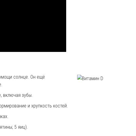
омощи солнце. Он ещё
е.
, включая зубы.
ормирование и хрупкость костей.
ках.
ятины; 5 яиц).