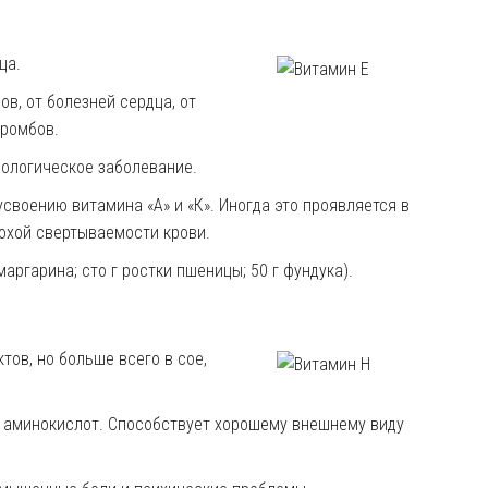
ца.
в, от болезней сердца, от
тромбов.
рологическое заболевание.
своению витамина «А» и «К». Иногда это проявляется в
охой свертываемости крови.
маргарина; сто г ростки пшеницы; 50 г фундука).
тов, но больше всего в сое,
и аминокислот. Способствует хорошему внешнему виду