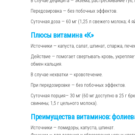
В случае дефицита — экзема, растрескивание губ
Передозировка — без побочных эффектов.
Суточная доза — 60 мг (1,25 л свежего молока; 4 яй
Плюсы
витамина
«K»
Источники — капуста, салат, шпинат, спаржа, пече
Действие — помогает свертывать кровь, укрепляет
обмен кальция.
В случае нехватки — кровотечение.
При передозировке — без побочных эффектов.
Суточная порция— 30 мг (60 мг доступно в 25 г бр
свинины; 1,5 г цельного молока).
Преимущества витаминов: фолиев
Источники — помидоры, капуста, шпинат.