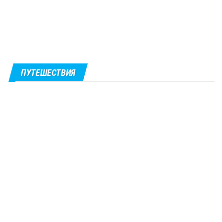
ПУТЕШЕСТВИЯ
0
Голубой грот
Солнечный свет проникает в затопленную морем пещеру
сквозь единственное отверстие...
0
Зимняя Прага
Волшебная Прага – город замков и дворцов,
великолепна в любое...