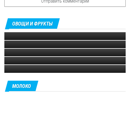
18.11.2021
Что такое дуриан и его питательные
0
свойства
Питайя (питахайя) или драконий
10.07.2021
ОВОЩИ И ФРУКТЫ
фрукт
0
Сегодня поговорим об экзотическом фрукте —...
22.05.2021
Полезные продукты
0
Другие названия...
25.01.2021
Орехи
0
Что мы...
Авокадо
Орехи -...
Польза авокадо...
МОЛОКО