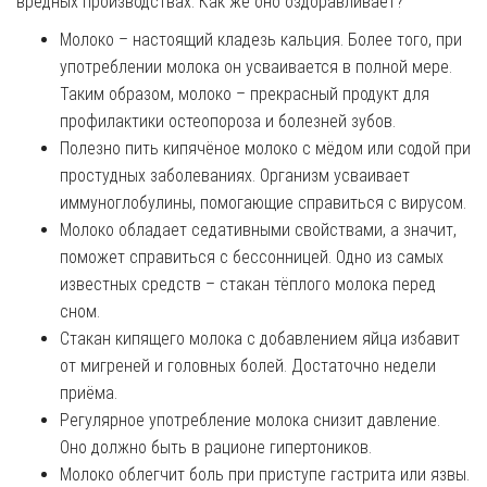
вредных производствах. Как же оно оздоравливает?
Молоко – настоящий кладезь кальция. Более того, при
употреблении молока он усваивается в полной мере.
Таким образом, молоко – прекрасный продукт для
профилактики остеопороза и болезней зубов.
Полезно пить кипячёное молоко с мёдом или содой при
простудных заболеваниях. Организм усваивает
иммуноглобулины, помогающие справиться с вирусом.
Молоко обладает седативными свойствами, а значит,
поможет справиться с бессонницей. Одно из самых
известных средств – стакан тёплого молока перед
сном.
Стакан кипящего молока с добавлением яйца избавит
от мигреней и головных болей. Достаточно недели
приёма.
Регулярное употребление молока снизит давление.
Оно должно быть в рационе гипертоников.
Молоко облегчит боль при приступе гастрита или язвы.