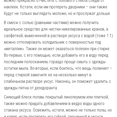
можно прекрасно отчистить с лобового стекла следы от
наклеек. Кстати, если им протереть дворники – они также
будут не только выглядеть моложе, но и прослужат дольше.
В смеси с солью (равными частями) можно получить
идеальное средство для чистки никелированных кранов, а
салфеткой, вымоченной в растворе уксуса с водой (тоже 1:1)
можно отполировать холодильник с поверхностью под
«металлик». Также он может оказаться полезен при стирке.
Во-первых, с его помощью, если добавить его в воду перед
последним полосканием, гораздо проще смыть с одежды
остатки мыла. Во-вторых, если боитесь, что вещь полиняет –
перед стиркой замочите ее на несколько минут в
слабеньком растворе уксус. Наконец, он поможет удалить с
одежды пятна от дезодоранта.
Сияющий блеск полам, покрытый линолеумом или плиткой,
также можно придать добавлением в ведро воды одного
стакана уксуса. Освежить, кстати, можно не только полы, но
и ковер, если протереть его губкой, смоченной в уксусе