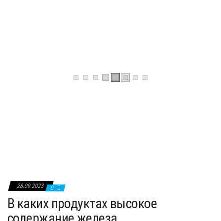
0
Голубой грот
Солнечный свет проникает в затопленную морем
пещеру сквозь единственное отверстие...
0
Зимняя Прага
Волшебная Прага – город замков и дворцов,
великолепна в любое...
28.09.2023
0
В каких продуктах высокое
содержание железа