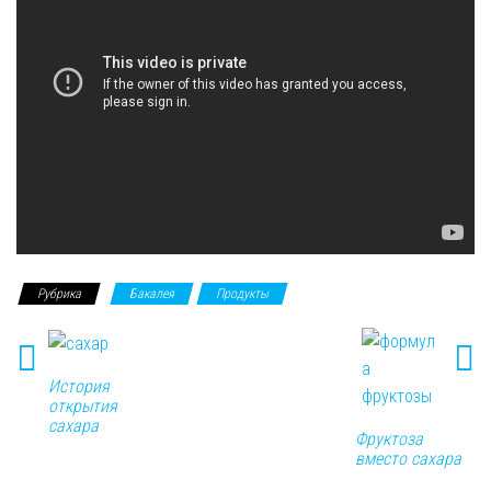
Рубрика
Бакалея
Продукты
История
открытия
сахара
Фруктоза
вместо сахара